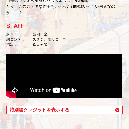
日頃のうっぷん晴らしをして楽しむ一般細胞。
だが、このステキな帽子をかぶった細胞はいったい何者なの
か……？
STAFF
脚本
堀内 全
絵コンテ
スタジオモリコーネ
演出
森田侑希
特別編クレジットを表示する