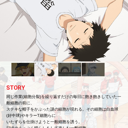
Blu-ray&DVD
GOODS
SPECIAL
COLLABO
Twitter
STORY
同じ作業(細胞分裂)を繰り返すだけの毎日に飽き飽きしていた一
般細胞の前に、
ステキな帽子をかぶった謎の細胞が現れる。その細胞は白血球
(好中球)やキラーT細胞らに
いたずらを仕掛けようと一般細胞を誘う。