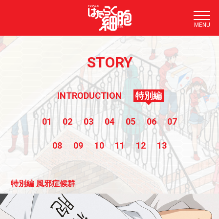
TOP
STORY
NEWS
STORY
INTRODUCTION
特別編
STAFF/CAST
01
02
03
04
05
06
07
CHARACTER
08
09
10
11
12
13
MUSIC
ON AIR
特別編 風邪症候群
MOVIE
COMIC