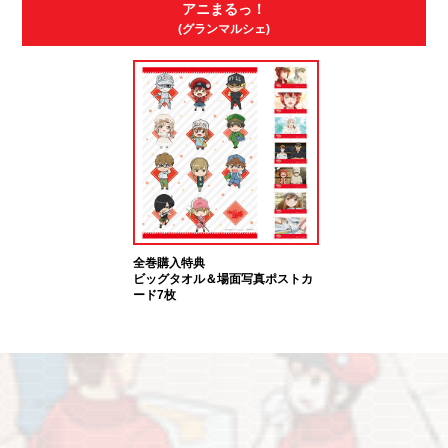
アニまるっ！
(グランマルシェ)
全巻購入特典
ビッグタオル＆場面写真ポストカ
ード7枚