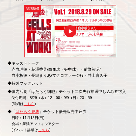
試聴映像
◆キャストトーク
赤血球役・花澤香菜/白血球（好中球）・前野智昭/
血小板役・長縄まりあ/マクロファージ役・井上喜久子
◆特製ブックレット
◆体内活劇「はたらく細胞」チケット二次先行抽選申し込み券封入
受付期間：8/29（水）12：00～9/9（日）23：59
(詳細は
こちら
)
◆「
はたらく祭典
」チケット優先販売申込券
日時：11月18日(日)
会場：舞浜アンフィシアター
(イベント詳細は
こちら
)