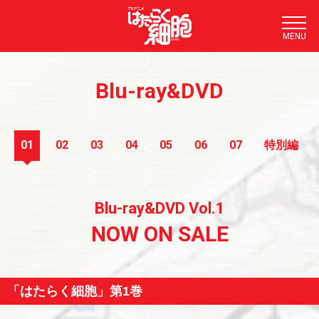
TOP
Blu-ray&DVD
NEWS
STORY
01
02
03
04
05
06
07
特別編
STAFF/CAST
CHARACTER
Blu-ray&DVD Vol.1
MUSIC
NOW ON SALE
ON AIR
MOVIE
「はたらく細胞」第1巻
COMIC