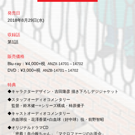
発売日
2018年8月29日(水)
収録話
第1話
販売価格
Blu-ray：¥4,000+税
ANZX-14701～14702
DVD：¥3,000+税
ANZB-14701～14702
特典
◆キャラクターデザイン・吉田隆彦 描き下ろしデジジャケット
◆スタッフオーディオコメンタリー
監督・鈴木健一×シリーズ構成・柿原優子
◆キャストオーディオコメンタリー
赤血球役・花澤香菜×白血球（好中球）役・前野智昭
◆オリジナルドラマCD
「密着！血小板ちゃん」「マクロファージのお茶会」