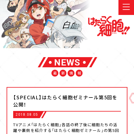
NEWS
最
新
情
報
【SPECIAL】はたらく細胞ゼミナール第5回を
公開！
2018.08.05
TVアニメ「はたらく細胞」各話の終了後に細胞たちの活
躍や裏側を紹介する「はたらく細胞ゼミナール」の第5回